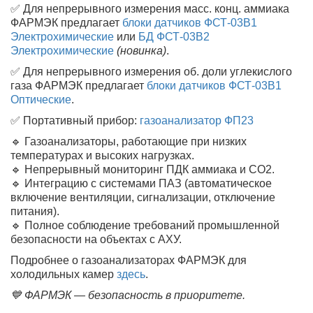
✅ Для непрерывного измерения масс. конц. аммиака
ФАРМЭК предлагает
блоки датчиков ФСТ-03В1
Электрохимические
или
БД ФСТ-03В2
Электрохимические
(новинка)
.
✅ Для непрерывного измерения об. доли углекислого
газа ФАРМЭК предлагает
блоки датчиков ФСТ-03В1
Оптические
.
✅ Портативный прибор:
газоанализатор ФП23
🔹 Газоанализаторы, работающие при низких
температурах и высоких нагрузках.
🔹 Непрерывный мониторинг ПДК аммиака и CO2.
🔹 Интеграцию с системами ПАЗ (автоматическое
включение вентиляции, сигнализации, отключение
питания).
🔹 Полное соблюдение требований промышленной
безопасности на объектах с АХУ.
Подробнее о газоанализаторах ФАРМЭК для
холодильных камер
здесь
.
💙 ФАРМЭК — безопасность в приоритете.