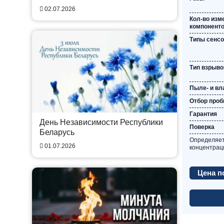
02.07.2026
Кол-во из
компонент
Типы сенс
Тип взрыв
Пыле- и вл
Отбор про
Гарантия
День Независимости Республики
Поверка
Беларусь
Определяет
01.07.2026
концентраци
Цена п