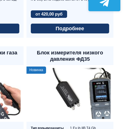
от 420,00 руб
Подробнее
ки газа
Блок измерителя низкого
давления ФД35
Новинка
Тип взрывозащиты
1 Ex ib IIВ Т4 Gb