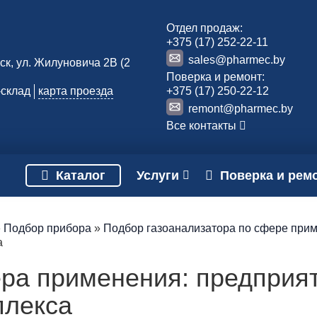
Отдел продаж:
+375 (17) 252-22-11
sales@pharmec.by
нск, ул. Жилуновича 2В (2
Поверка и ремонт:
склад
карта проезда
+375 (17) 250-22-12
remont@pharmec.by
Все контакты
Каталог
Услуги
Поверка и рем
»
Подбор прибора
»
Подбор газоанализатора по сфере при
а
ра применения: предприят
плекса