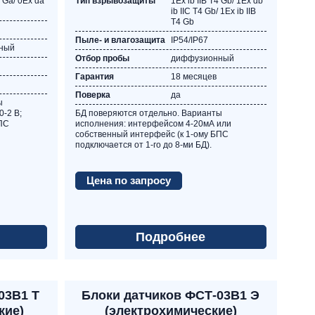
4 Ga/ 0Ех dа
Тип взрывозащиты
1Ex ib IIB T4 Gb/ 1Ex db
ib IIC T4 Gb/ 1Ex ib IIB
T4 Gb
Пыле- и влагозащита
IP54/IP67
ный
Отбор пробы
диффузионный
Гарантия
18 месяцев
Поверка
да
ы
-2 В;
БД поверяются отдельно. Варианты
БПС
исполнения: интерфейсом 4-20мА или
собственный интерфейс (к 1-ому БПС
подключается от 1-го до 8-ми БД).
Цена по запросу
Подробнее
03В1 Т
Блоки датчиков ФСТ-03В1 Э
кие)
(электрохимические)