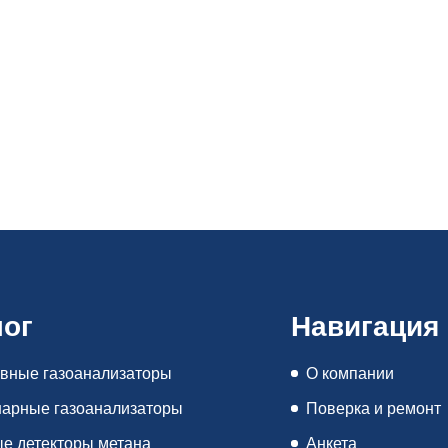
лог
Навигация
вные газоанализаторы
О компании
арные газоанализаторы
Поверка и ремонт
е детекторы метана
Анкета