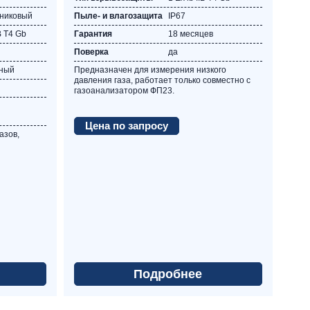
никовый
Пыле- и влагозащита
IP67
IВ Т4 Gb
Гарантия
18 месяцев
Поверка
да
ный
Предназначен для измерения низкого
давления газа, работает только совместно с
газоанализатором ФП23.
Цена по запросу
азов,
Подробнее