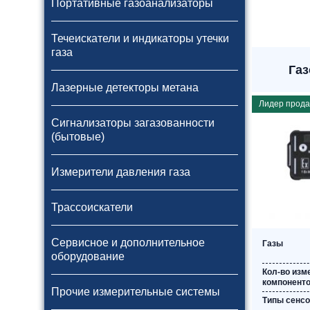
Портативные газоанализаторы
Течеискатели и индикаторы утечки
газа
Газ
Лазерные детекторы метана
Лидер прод
Сигнализаторы загазованности
(бытовые)
Измерители давления газа
Трассоискатели
Сервисное и дополнительное
Газы
оборудование
Кол-во из
компонент
Прочие измерительные системы
Типы сенс