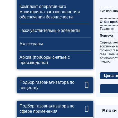
Комплект оперативного
Тип взрыв
мониторинга загазованности и
обеспечения безопасности
Отбор про
Гарантия
Газочувствительные элементы
Поверка
Определяет
Аксессуары
токсичных г
горючих газ
газа. Нали
Архив (приборы снятые с
возможност
штанги.
производства)
Цена п
Подбор газоанализатора по
веществу
Подбор газоанализатора по
Блоки
сфере применения