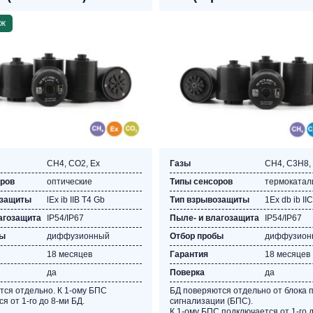
аж
CH4, СО2, Ех
Газы
CH4, C3Н8, 
оров
оптические
Типы сенсоров
термокатал
озащиты
lЕх ib IIB T4 Gb
Тип взрывозащиты
1Ex db ib II
агозащита
IP54/IP67
Пыле- и влагозащита
IP54/IP67
бы
диффузионный
Отбор пробы
диффузион
18 месяцев
Гарантия
18 месяцев
да
Поверка
да
тся отдельно. К 1-ому БПС
БД поверяются отдельно от блока 
я от 1-го до 8-ми БД.
сигнализации (БПС).
К 1-ому БПС подключается от 1-го д