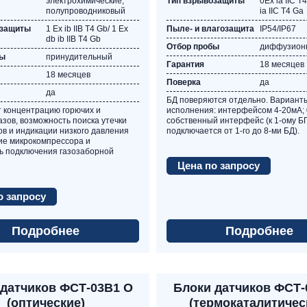
электрохимические,
Тип взрывозащиты
0Ех ia IIС T
полупроводниковый
ia IIС T4 Ga
озащиты
1 Ех ib IIВ Т4 Gb/ 1 Ех
Пыле- и влагозащита
IP54/IP67
db ib IIВ Т4 Gb
Отбор пробы
диффузион
бы
принудительный
Гарантия
18 месяцев
18 месяцев
Поверка
да
да
БД поверяются отдельно. Вариант
 концентрацию горючих и
исполнения: интерфейсом 4-20мА; 0
азов, возможность поиска утечки
собственный интерфейс (к 1-ому 
ов и индикации низкого давления
подключается от 1-го до 8-ми БД).
чие микрокомпрессора и
ь подключения газозаборной
Цена по запросу
о запросу
Подробнее
Подробнее
 датчиков ФСТ-03В1 О
Блоки датчиков ФСТ-
(оптические)
(термокаталитичес