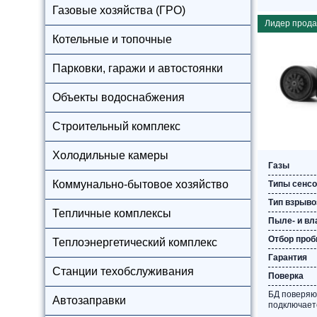
Газовые хозяйства (ГРО)
Лидер прод
Котельные и топочные
Парковки, гаражи и автостоянки
Объекты водоснабжения
Строительный комплекс
Холодильные камеры
Газы
Коммунально-бытовое хозяйство
Типы сенс
Тип взрыв
Тепличные комплексы
Пыле- и вл
Отбор про
Теплоэнергетический комплекс
Гарантия
Станции техобслуживания
Поверка
БД поверяю
Автозаправки
подключаетс