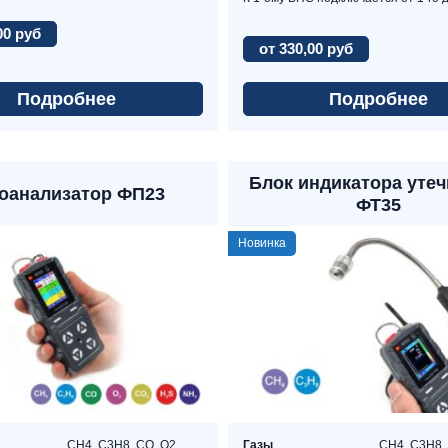
00 руб
от 330,00 руб
Подробнее
Подробнее
Блок индикатора утеч
оанализатор ФП23
ФТ35
Новинка
CH4, C3Н8, CO, O2,
Газы
CH4, C3Н8