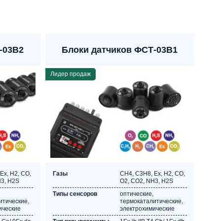
-03В2
Блоки датчиков ФСТ-03В1
Лидер продаж
Ех, Н2, CO,
Газы
CH4, C3Н8, Ех, Н2, CO,
H3, Н2S
O2, СО2, NH3, Н2S
Типы сенсоров
оптические,
итические,
термокаталитические,
ические
электрохимические