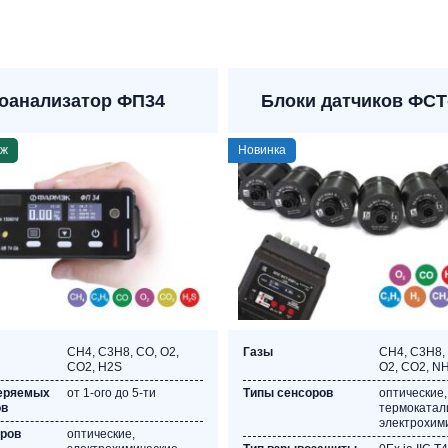
оанализатор ФП34
Блоки датчиков ФСТ
аж
Новинка
CH4, C3Н8, CO, O2,
Газы
CH4, C3Н8, 
СО2, Н2S
O2, СО2, N
меряемых
от 1-ого до 5-ти
Типы сенсоров
оптические,
ов
термокатал
электрохим
оров
оптические,