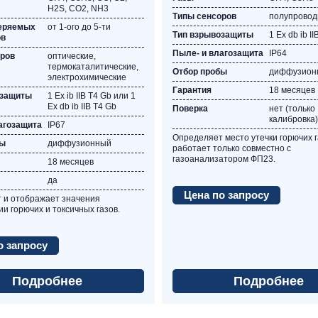
Н2S, СО2, NH3
Типы сенсоров
полупровод
меряемых
от 1-ого до 5-ти
Тип взрывозащиты
1 Ex db ib I
ов
Пыле- и влагозащита
IP64
оров
оптические,
термокаталитические,
Отбор пробы
диффузион
электрохимические
Гарантия
18 месяцев
озащиты
1 Ex ib IIВ Т4 Gb или 1
Ex db ib IIВ Т4 Gb
Поверка
нет (только
калибровка)
агозащита
IP67
Определяет место утечки горючих г
бы
диффузионный
работает только совместно с
газоанализатором ФП23.
18 месяцев
да
Цена по запросу
 и отображает значения
и горючих и токсичных газов.
о запросу
Подробнее
Подробнее