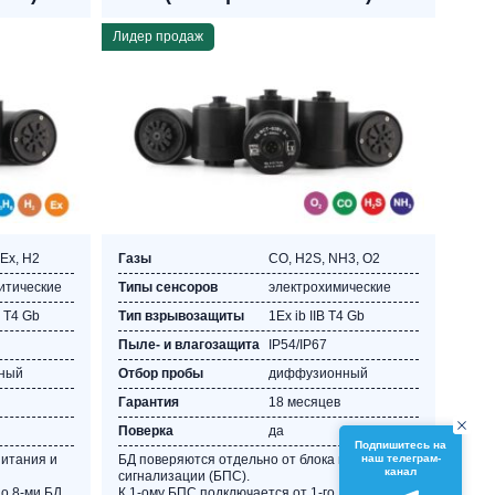
Лидер продаж
Ех, Н2
Газы
CO, Н2S, NH3, O2
итические
Типы сенсоров
электрохимические
C T4 Gb
Тип взрывозащиты
1Ex ib IIB T4 Gb
Пыле- и влагозащита
IP54/IP67
ный
Отбор пробы
диффузионный
Гарантия
18 месяцев
Поверка
да
Подпишитесь на
наш телеграм-
питания и
БД поверяются отдельно от блока питания и
канал
сигнализации (БПС).
о 8-ми БД.
К 1-ому БПС подключается от 1-го до 8-ми БД.