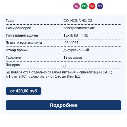
Газы
CO, Н2S, NH3, O2
Типы сенсоров
электрохимические
Тип взрывозащиты
1Ex ib IIB T4 Gb
Пыле- и влагозащита
IP54/IP67
Отбор пробы
диффузионный
Гарантия
18 месяцев
Поверка
да
БД поверяются отдельно от блока питания и сигнализации (БПС).
К 1-ому БПС подключается от 1-го до 8-ми БД.
от 420,00 руб
Подробнее