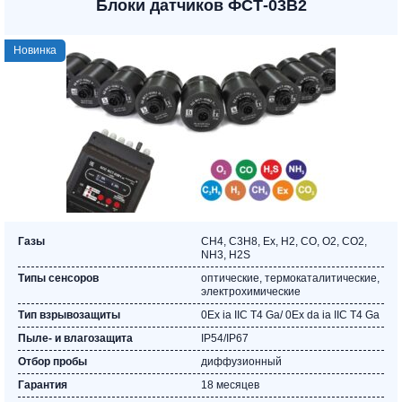
Блоки датчиков ФСТ-03В2
Новинка
Газы
CH4, C3Н8, Ех, Н2, CO, O2, СО2,
NH3, Н2S
Типы сенсоров
оптические, термокаталитические,
электрохимические
Тип взрывозащиты
0Ех ia IIС T4 Ga/ 0Ех dа ia IIС T4 Ga
Пыле- и влагозащита
IP54/IP67
Отбор пробы
диффузионный
Гарантия
18 месяцев