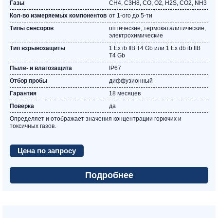
Газы
CH4, C3Н8, CO, O2, Н2S, СО2, NH3
Кол-во измеряемых компонентов
от 1-ого до 5-ти
Типы сенсоров
оптические, термокаталитические,
электрохимические
Тип взрывозащиты
1 Ex ib IIВ Т4 Gb или 1 Ex db ib IIВ
Т4 Gb
Пыле- и влагозащита
IP67
Отбор пробы
диффузионный
Гарантия
18 месяцев
Поверка
да
Определяет и отображает значения концентрации горючих и
токсичных газов.
Цена по запросу
Подробнее