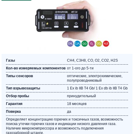
Газы
CH4, C3Н8, CO, O2, СО2, Н2S
Кол-во измеряемых компонентов
от 1-ого до 5-ти
Типы сенсоров
оптические, электрохимические,
полупроводниковый
Тип взрывозащиты
1 Ех ib IIВ Т4 Gb/ 1 Ех db ib IIВ Т4 Gb
Отбор пробы
принудительный
Гарантия
18 месяцев
Поверка
да
Определяет концентрацию горючих и токсичных газов, возможность
поиска утечки горючих газов и индикации низкого давления газа.
Наличие микрокомпрессора и возможность подключения
газозаборной штанги.