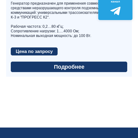
канал
Генератор предназначен для применения совместно со
средствами неразрушающего контроля подземных
коммуникаций: универсальными трассоискателями «Прогресс»
К-3 и "ПРОГРЕСС К2".
Рабочая частота: 0,2…80 кГц;
Сопротивление нагрузки: 1.....4000 Ом;
Номинальная выходная мощность: до 100 Вт.
Цена по запросу
Подробнее
270 х
Габаритные размеры, мм, не более
215 х
Наименование
Кол, шт.
Комплекс поисково-диагностический
105
«ПРОГРЕСС» ФК-01
Масса, кг, не более
2,72
Генератор сигнала ПРОГРЕСС «ФКГ-100»
1
Снят с производства