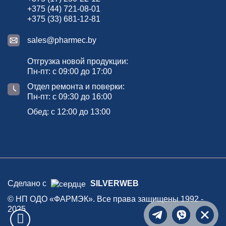
+375 (44) 721-08-01
+375 (33) 681-12-81
Подробнее
sales@pharmec.by
Отгрузка новой продукции:
Индуктор 8025
Пн-пт: с 09:00 до 17:00
Отдел ремонта и поверки:
Пн-пт: с 09:30 до 16:00
Обед: с 12:00 до 13:00
Устройство выпускается с частотой 8025.
Сделано с
SILVERWEB
Индуктор предназначен для наведения тока генератора путем
© НП ОДО «ФАРМЭК». Все права защищены 1992 -
индукционной связи в трассах различных коммуникаций -
2025
трубопроводах, силовых кабелях и т.п.
Написать в Tele
Написать 