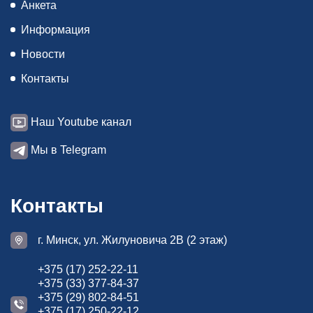
Анкета
Информация
Трассоискатель «ПРОГРЕСС К2»
Новости
Поиск повреждения изоляции
Контакты
Наш Youtube канал
Мы в Telegram
Специализированное многофункциональное устройство для
Контакты
поиска трассы, а также повреждений изоляционного покрытия.
Поиск повреждения без использования А-рамки;
г. Минск, ул. Жилуновича 2В (2 этаж)
Определяемая глубина залегания коммуникации: не более 0,1…5
м;
Кол-во рабочих частот: 525±1; 2025±1; 8025±1; 33025±1; 58025±1
+375 (17) 252-22-11
Гц.
+375 (33) 377-84-37
+375 (29) 802-84-51
Цена по запросу
+375 (17) 250-22-12