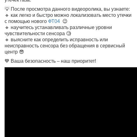
💡 После просмотра данного видеоролика, вы узнаете:
🔹 как легко и быстро можно локализовать место утечки
с помощью нового
ФТ04
😉
🔹 научитесь устанавливать различные уровни
чувствительности сенсора 🧐
🔹 выясните как определить исправность или
неисправность сенсора без обращения в сервисный
центр 😎
💙 Ваша безопасность – наш приоритет!